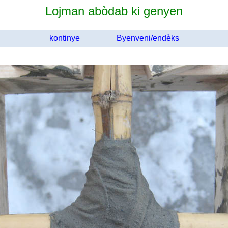
Lojman abòdab ki genyen
kontinye
Byenveni/endèks