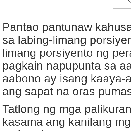
Pantao pantunaw kahus
sa labing-limang porsiy
limang porsiyento ng pera
pagkain napupunta sa aa
aabono ay isang kaaya-
ang sapat na oras puma
Tatlong ng mga palikura
kasama ang kanilang mga