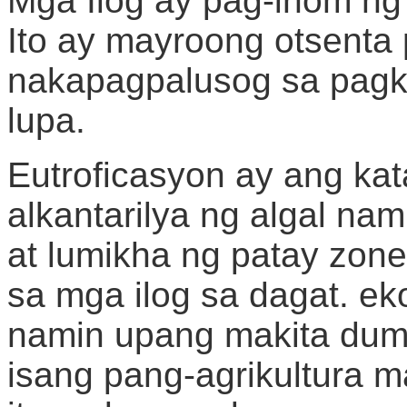
Mga Ilog ay pag-inom ng
Ito ay mayroong otsenta
nakapagpalusog sa pagk
lupa.
Eutroficasyon ay ang ka
alkantarilya ng algal n
at lumikha ng patay zon
sa mga ilog sa dagat. ek
namin upang makita dumi 
isang pang-agrikultura