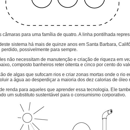
 câmaras para uma família de quatro. A linha pontilhada repres
deste sistema há mais de quinze anos em Santa Barbara, Califórn
oi perdido, possivelmente para sempre.
es não necessitam de manutenção e criação de riqueza em vez 
xo, composto banheiros reter oitenta e cinco por cento do valor 
ração de algas que sufocam rios e criar zonas mortas onde o ri
ir a água ao desperdiçar a maioria dos dez calorias de óleo n
 renda para aqueles que aprender essa tecnologia. Ele também 
ndo um substituto sustentável para o consumismo corporativo.