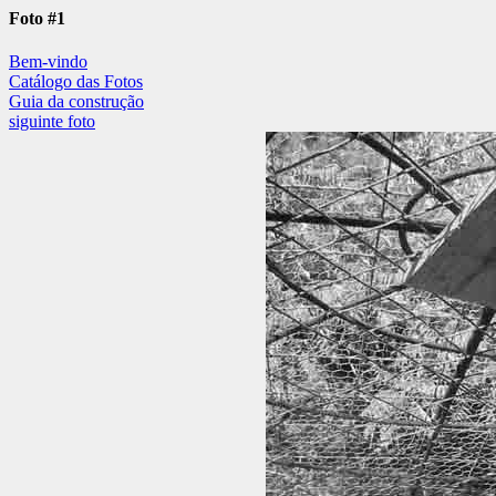
Foto #1
Bem-vindo
Catálogo das Fotos
Guia da construção
siguinte foto