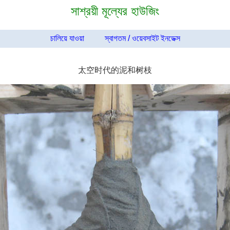
সাশ্রয়ী মূল্যের হাউজিং
চালিয়ে যাওয়া
স্বাগতম / ওয়েবসাইট ইনডেক্স
太空时代的泥和树枝