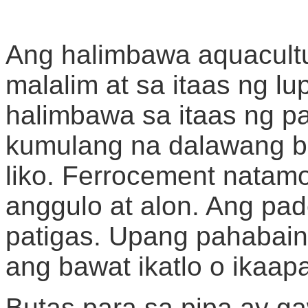
Ang halimbawa aquacultu
malalim at sa itaas ng lup
halimbawa sa itaas ng pa
kumulang na dalawang b
liko. Ferrocement natam
anggulo at alon. Ang pade
patigas. Upang pahabain 
ang bawat ikatlo o ikaapa
Butas para sa pipa ay ga