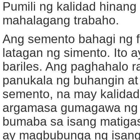
Pumili ng kalidad hinan
mahalagang trabaho.
Ang semento bahagi ng f
latagan ng simento. Ito 
bariles. Ang paghahalo r
panukala ng buhangin at
semento, na may kalida
argamasa gumagawa ng i
bumaba sa isang matiga
ay magbubunga ng isang