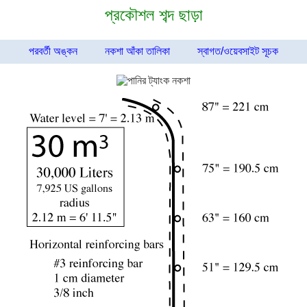
প্রকৌশল শব্দ ছাড়া
পরবর্তী অঙ্কন
নকশা আঁকা তালিকা
স্বাগত/ওয়েবসাইট সূচক