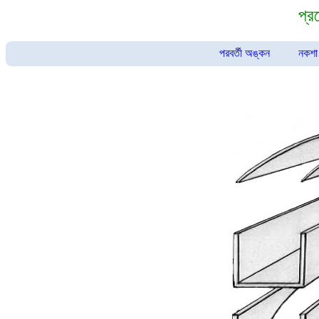
প্র
পরবর্তী অঙ্কন
নকশা