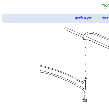
প্র
পরবর্তী অঙ্কন
নকশা