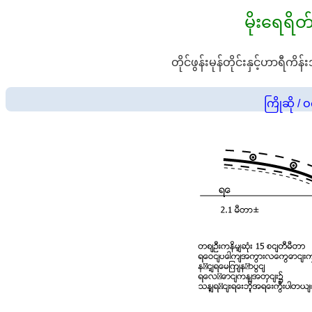
မိုးရေရိတ်
တိုင်ဖွန်းမုန်တိုင်းနှင့်ဟာရ
ကြိုဆို /