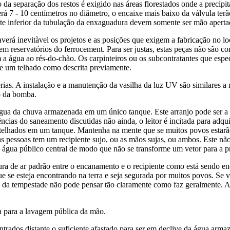
a separação dos restos é exigido nas áreas florestados onde a precipit
erá 7 - 10 centímetros no diâmetro, o encaixe mais baixo da válvula 
te inferior da tubulação da enxaguadura devem somente ser mão apertad
verá inevitàvel os projetos e as posições que exigem a fabricação no lo
em reservatórios do ferrocement. Para ser justas, estas peças não são c
 a água ao rés-do-chão. Os carpinteiros ou os subcontratantes que esp
de um telhado como descrita previamente.
térias. A instalação e a manutenção da vasilha da luz UV são similare
o da bomba.
ua da chuva armazenada em um único tanque. Este arranjo pode ser a ú
ências do saneamento discutidas não ainda, o leitor é incitada para adqu
 telhados em um tanque. Mantenha na mente que se muitos povos estarã
as pessoas tem um recipiente sujo, ou as mãos sujas, ou ambos. Este n
 água público central de modo que não se transforme um vetor para a p
tura de ar padrão entre o encanamento e o recipiente como está sendo e
 se esteja encontrando na terra e seja segurada por muitos povos. Se v
a da tempestade não pode pensar tão claramente como faz geralmente. A
a para a lavagem pública da mão.
rados distante o suficiente afastado para ser em declive da água armaz