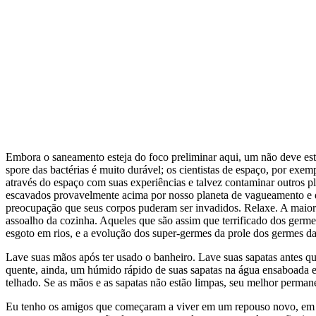
Embora o saneamento esteja do foco preliminar aqui, um não deve est
spore das bactérias é muito durável; os cientistas de espaço, por exe
através do espaço com suas experiências e talvez contaminar outros pl
escavados provavelmente acima por nosso planeta de vagueamento e de
preocupação que seus corpos puderam ser invadidos. Relaxe. A maiori
assoalho da cozinha. Aqueles que são assim que terrificado dos germe
esgoto em rios, e a evolução dos super-germes da prole dos germes da
Lave suas mãos após ter usado o banheiro. Lave suas sapatas antes 
quente, ainda, um húmido rápido de suas sapatas na água ensaboada 
telhado. Se as mãos e as sapatas não estão limpas, seu melhor permane
Eu tenho os amigos que começaram a viver em um repouso novo, em Hav