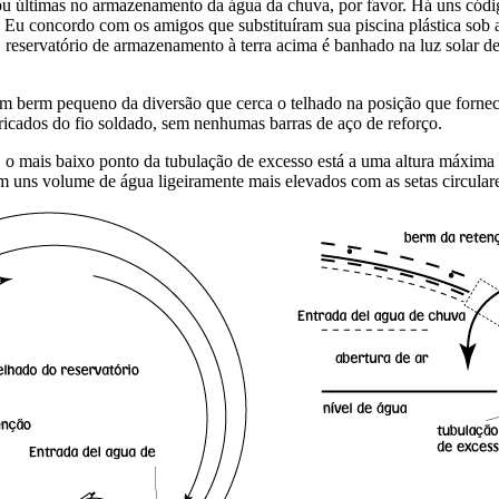
 ou últimas no armazenamento da água da chuva, por favor. Há uns có
 Eu concordo com os amigos que substituíram sua piscina plástica sob 
reservatório de armazenamento à terra acima é banhado na luz solar d
 um berm pequeno da diversão que cerca o telhado na posição que forn
bricados do fio soldado, sem nenhumas barras de aço de reforço.
a, o mais baixo ponto da tubulação de excesso está a uma altura máxim
sim uns volume de água ligeiramente mais elevados com as setas circulare