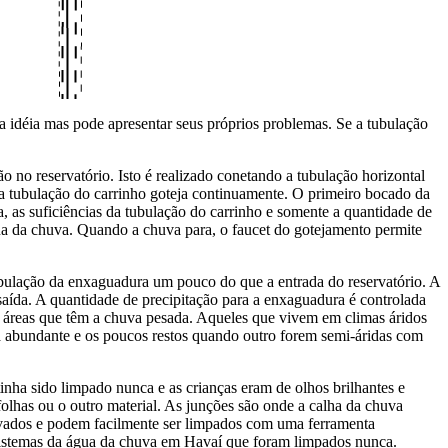
 idéia mas pode apresentar seus próprios problemas. Se a tubulação
o no reservatório. Isto é realizado conetando a tubulação horizontal
da tubulação do carrinho goteja continuamente. O primeiro bocado da
, as suficiências da tubulação do carrinho e somente a quantidade de
gua da chuva. Quando a chuva para, o faucet do gotejamento permite
tubulação da enxaguadura um pouco do que a entrada do reservatório. A
 saída. A quantidade de precipitação para a enxaguadura é controlada
as áreas que têm a chuva pesada. Aqueles que vivem em climas áridos
 abundante e os poucos restos quando outro forem semi-áridas com
nha sido limpado nunca e as crianças eram de olhos brilhantes e
 folhas ou o outro material. As junções são onde a calha da chuva
ervados e podem facilmente ser limpados com uma ferramenta
os sistemas da água da chuva em Havaí que foram limpados nunca.