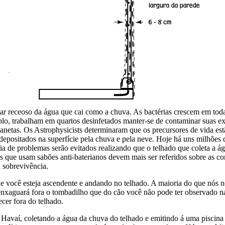
ar receoso da água que cai como a chuva. As bactérias crescem em tod
mplo, trabalham em quartos desinfetados manter-se de contaminar suas ex
anetas. Os Astrophysicists determinaram que os precursores de vida estão
positados na superfície pela chuva e pela neve. Hoje há uns milhões 
a de problemas serão evitados realizando que o telhado que coleta a 
s que usam sabões anti-baterianos devem mais ser referidos sobre as c
 sobrevivência.
que você esteja ascendente e andando no telhado. A maioria do que nó
enxaguará fora o tombadilho que do cão você não pode ter observado na
cer fora do telhado.
aí, coletando a água da chuva do telhado e emitindo á uma piscina pl