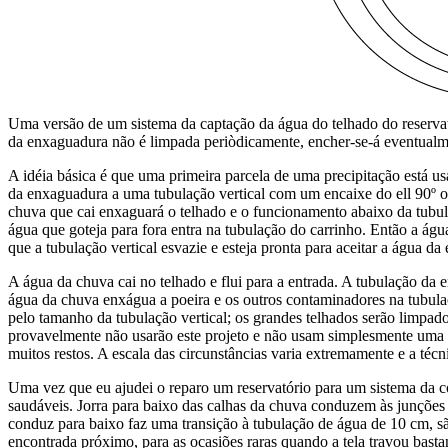
Uma versão de um sistema da captação da água do telhado do reservat
da enxaguadura não é limpada periòdicamente, encher-se-á eventual
A idéia básica é que uma primeira parcela de uma precipitação está usa
da enxaguadura a uma tubulação vertical com um encaixe do ell 90º ou
chuva que cai enxaguará o telhado e o funcionamento abaixo da tubula
água que goteja para fora entra na tubulação do carrinho. Então a ág
que a tubulação vertical esvazie e esteja pronta para aceitar a água d
A água da chuva cai no telhado e flui para a entrada. A tubulação da
água da chuva enxágua a poeira e os outros contaminadores na tubulaçã
pelo tamanho da tubulação vertical; os grandes telhados serão limpad
provavelmente não usarão este projeto e não usam simplesmente uma 
muitos restos. A escala das circunstâncias varia extremamente e a téc
Uma vez que eu ajudei o reparo um reservatório para um sistema da co
saudáveis. Jorra para baixo das calhas da chuva conduzem às junções ab
conduz para baixo faz uma transição à tubulação de água de 10 cm, s
encontrada próximo, para as ocasiões raras quando a tela travou bast