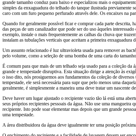
grande tamanho conduz para baixo e especializou mais o equipamento d
simples da enxaguadura do telhado do tanque ilustrada previamente s
caro com um furo pequeno perfurado através dele. Os encaixes na par
Quando for geralmente possível ficar e comprar cada parte descrita, ha
das peças de um canalizador que pode ser do uso àqueles interessado 
exemplo, instale o mais frequentemente as calhas da chuva que trazem
instalam as tubulações verticais que aceitam a primeira enxaguadura 
Um assunto relacionado é luz ultravioleta usada para remover as bac
pelo volume, como a seleção de uma bomba de uma carta do tamanh
É comum para que mais de um telhado seja usado para a coleção da ág
grande e tempestade disruptiva. Esta situação dirige a atenção às exig
o isso dito, nós prosiguemos aos fundamentos da coleção de diversos
tempestade, ele será necessária para supr que pelo menos uma daquel
geralmente, é simplesmente a maneira uma deve tratar um nascente de
Deve haver um lugar ajustado o recipiente vazio tão lá está uma aber
seus próprios recipientes pessoais da água. Não use uma mangueira que
recipiente. Isto pode soar elementar mas depois que um grande pesso
uma tempestade.
A área distribuidora da água deve igualmente ter uma posição próxim
O enchimento do recipiente e a facilidade de lavagem devem ser encont