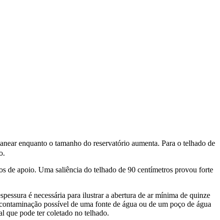
planear enquanto o tamanho do reservatório aumenta. Para o telhado de
o.
s de apoio. Uma saliência do telhado de 90 centímetros provou forte
pessura é necessária para ilustrar a abertura de ar mínima de quinze
r a contaminação possível de uma fonte de água ou de um poço de água
l que pode ter coletado no telhado.