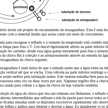
ório inclui um projeto do encanamento da enxaguadura. Esta é uma boa
mente com o material úmido que actua como um meio de crescimento.
da para enxaguar o telhado e o restante da tempestade está contido entã
 limpa para fora o T. Um faucet ligeiramente aberto na parte inferior 
ção do carrinho, desde essa água goteja meramente para fora o torneira
ua da chuva flui à coleção e ao armazenamento através da entrada da á
a enxaguadura da chuva seguinte.
 enxaguadura é mais baixa do que a entrada assim que a água entra na 
o vertical até que se encha. Uma válvula na parte inferior restringe a
os assim melhor pela tubulação maior. Este sistema trabalha bem para 
vassoura uma vez ou duas vezes por ano. Algumas regiões têm a chuva
nica usada para coletar e a água da chuva da loja variarão também.
leção da água da chuva que sira um orfanato nos Bahamas; o telhado ti
ertas intermediárias que utilizam a tela da janela para travar todas as
ão ficadas situadas onde os depósitos excessivos rapidamente são obs
ante folhas e galhos para obstruir e desviar a água. Eu igualmente vi 