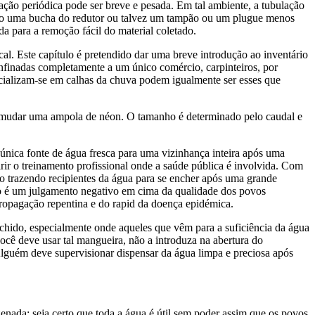
ação periódica pode ser breve e pesada. Em tal ambiente, a tubulação
terão uma bucha do redutor ou talvez um tampão ou um plugue menos
a para a remoção fácil do material coletado.
cal. Este capítulo é pretendido dar uma breve introdução ao inventário
onfinadas completamente a um único comércio, carpinteiros, por
ecializam-se em calhas da chuva podem igualmente ser esses que
s a mudar uma ampola de néon. O tamanho é determinado pelo caudal e
nica fonte de água fresca para uma vizinhança inteira após uma
irir o treinamento profissional onde a saúde pública é involvida. Com
o trazendo recipientes da água para se encher após uma grande
ão é um julgamento negativo em cima da qualidade dos povos
ropagação repentina e do rapid da doença epidémica.
nchido, especialmente onde aqueles que vêm para a suficiência da água
ocê deve usar tal mangueira, não a introduza na abertura do
lguém deve supervisionar dispensar da água limpa e preciosa após
enada; seja certo que toda a água é útil sem poder assim que os povos