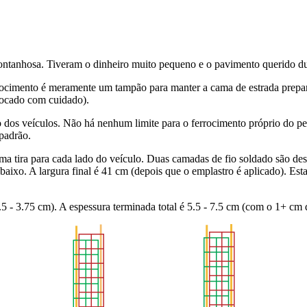
ntanhosa. Tiveram o dinheiro muito pequeno e o pavimento querido du
rrocimento é meramente um tampão para manter a cama de estrada prepara
olocado com cuidado).
o dos veículos. Não há nenhum limite para o ferrocimento próprio do pe
 padrão.
a tira para cada lado do veículo. Duas camadas de fio soldado são des
baixo. A largura final é 41 cm (depois que o emplastro é aplicado). Est
5 - 3.75 cm). A espessura terminada total é 5.5 - 7.5 cm (com o 1+ cm 